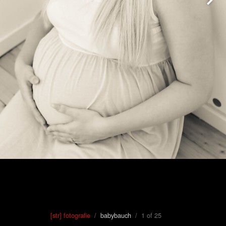
[str] fotografie
/
babybauch
/ 1 of 25