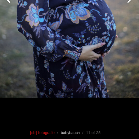
[str] fotografie
/
babybauch
/ 11 of 25