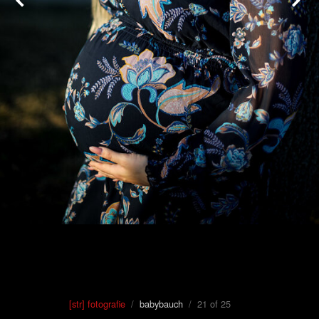
[str] fotografie
/
babybauch
/ 21 of 25